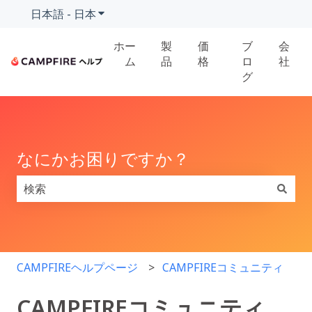
日本語 - 日本
翻訳のサブメニューを表示
ホー
製
価
ブ
会
ム
品
格
ロ
社
グ
なにかお困りですか？
検索フィールドが空なので、候補はありません。
CAMPFIREヘルプページ
CAMPFIREコミュニティ
CAMPFIREコミュニティ