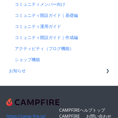
新規会員登録・ログイン・ログアウトについて
楽天ペイ
プロジェクト作成について
プロジェクトを公開したら
コミュニティメンバー向け
登録情報の確認・変更・削除について
au PAY（ネット支払い）
プロジェクトの審査について
仲間募集について
コミュニティ開設ガイド｜基礎編
マイページの機能について
PayPay（ペイペイ）決済
公開に向けて
プロジェクトが終了したら
コミュニティ運用ガイド
CAMPFIREブランドリソース
クレジット決済
リターン設定で気をつけるポイント
支援者の情報について
コミュニティ開設ガイド｜作成編
支援の仕方について
リターンについて
プロジェクト達成に役立つ機能
アクティビティ（ブログ機能）
Paypal決済
プロフィールについて
プロジェクト公開後によくある質問
ショップ機能
お知らせ
支援をする前に
プロジェクト公開後の変更・中止について
コンビニ払い
CAMPFIREコミュニティからのお知らせ
支援後の変更・キャンセルについて
CAMPFIREからのお知らせ
仲間募集について
営業情報・メンテナンスのお知らせ
CAMPFIREヘルプトップ
FamiPay（ファミペイ）決済
https://camp-fire.jp/
CAMPFIRE
お問い合わせ