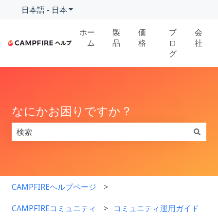
日本語 - 日本
翻訳のサブメニューを表示
ホー
製
価
ブ
会
ム
品
格
ロ
社
グ
なにかお困りですか？
検索フィールドが空なので、候補はありません。
CAMPFIREヘルプページ
CAMPFIREコミュニティ
コミュニティ運用ガイド