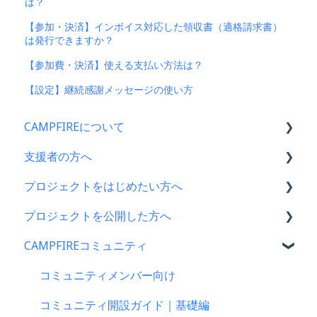
は？
【参加・決済】インボイス対応した領収書（適格請求書）
は発行できますか？
【参加費・決済】使える支払い方法は？
【設定】継続感謝メッセージの使い方
CAMPFIREについて
支援者の方へ
CAMPFIRE各種制度の規約について
プロジェクトをはじめたい方へ
CAMPFIREふるさと納税について
支援に関するよくある質問
プロジェクトを公開した方へ
はじめての方へ
支援をした後に
プロジェクトをはじめる前に
CAMPFIREコミュニティ
登録情報に関するよくある質問
キャリア決済
プロジェクト作成時によくある質問
支援金の振込について
新規会員登録・ログイン・ログアウトについて
楽天ペイ
プロジェクト作成について
プロジェクトを公開したら
コミュニティメンバー向け
登録情報の確認・変更・削除について
au PAY（ネット支払い）
プロジェクトの審査について
仲間募集について
コミュニティ開設ガイド｜基礎編