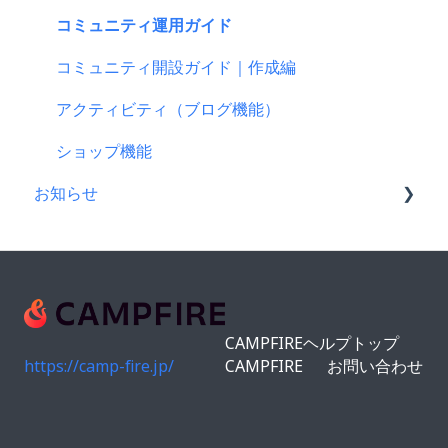
マイページの機能について
PayPay（ペイペイ）決済
公開に向けて
プロジェクトが終了したら
コミュニティ運用ガイド
CAMPFIREブランドリソース
クレジット決済
リターン設定で気をつけるポイント
支援者の情報について
コミュニティ開設ガイド｜作成編
支援の仕方について
リターンについて
プロジェクト達成に役立つ機能
アクティビティ（ブログ機能）
Paypal決済
プロフィールについて
プロジェクト公開後によくある質問
ショップ機能
お知らせ
支援をする前に
プロジェクト公開後の変更・中止について
コンビニ払い
CAMPFIREコミュニティからのお知らせ
支援後の変更・キャンセルについて
CAMPFIREからのお知らせ
仲間募集について
営業情報・メンテナンスのお知らせ
CAMPFIREヘルプトップ
FamiPay（ファミペイ）決済
https://camp-fire.jp/
CAMPFIRE
お問い合わせ
海外からの支援
銀行振込（Pay-easy）