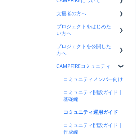
CAMPFIREについて
支援者の方へ
CAMPFIRE各種制度の規約
について
プロジェクトをはじめた
支援に関するよくある質問
い方へ
CAMPFIREふるさと納税に
支援をした後に
ついて
プロジェクトを公開した
プロジェクトをはじめる前
キャリア決済
方へ
はじめての方へ
に
楽天ペイ
CAMPFIREコミュニティ
登録情報に関するよくある
プロジェクト作成時によく
支援金の振込について
質問
ある質問
au PAY（ネット支払い）
プロジェクトを公開したら
コミュニティメンバー向け
新規会員登録・ログイン・
プロジェクト作成について
PayPay（ペイペイ）決済
仲間募集について
コミュニティ開設ガイド｜
ログアウトについて
プロジェクトの審査につい
基礎編
クレジット決済
プロジェクトが終了したら
登録情報の確認・変更・削
て
コミュニティ運用ガイド
除について
支援の仕方について
支援者の情報について
公開に向けて
コミュニティ開設ガイド｜
マイページの機能について
Paypal決済
プロジェクト達成に役立つ
リターン設定で気をつける
作成編
機能
CAMPFIREブランドリソー
ポイント