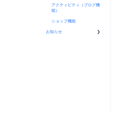
支援をする前に
アクティビティ（ブログ機
ス
プロジェクト公開後によく
リターンについて
能）
コンビニ払い
ある質問
プロフィールについて
ショップ機能
支援後の変更・キャンセル
プロジェクト公開後の変
について
お知らせ
更・中止について
仲間募集について
CAMPFIREコミュニティか
らのお知らせ
FamiPay（ファミペイ）決
済
CAMPFIREからのお知らせ
海外からの支援
営業情報・メンテナンスの
お知らせ
銀行振込（Pay-easy）