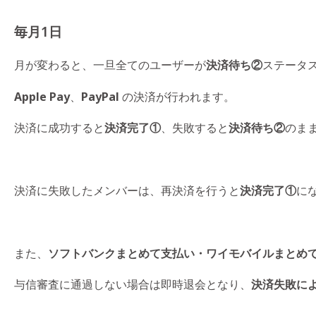
毎月1日
月が変わると、一旦全てのユーザーが
決済待ち②
ステータ
Apple Pay
、
PayPal
の決済が行われます。
決済に成功すると
決済完了①
、失敗すると
決済待ち②
のま
決済に失敗したメンバーは、再決済を行うと
決済完了①
に
また、
ソフトバンクまとめて支払い・ワイモバイルまとめ
与信審査に通過しない場合は即時退会となり、
決済失敗に