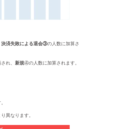
、
決済失敗による退会③
の人数に加算さ
済され、
新規
④の人数に加算されます。
す。
より異なります。