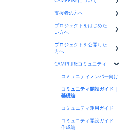
CAMPFIREについて
支援者の方へ
CAMPFIRE各種制度の規約
について
プロジェクトをはじめた
支援に関するよくある質問
い方へ
CAMPFIREふるさと納税に
支援をした後に
ついて
プロジェクトを公開した
プロジェクトをはじめる前
キャリア決済
方へ
はじめての方へ
に
楽天ペイ
CAMPFIREコミュニティ
登録情報に関するよくある
プロジェクト作成時によく
支援金の振込について
質問
ある質問
au PAY（ネット支払い）
プロジェクトを公開したら
コミュニティメンバー向け
新規会員登録・ログイン・
プロジェクト作成について
PayPay（ペイペイ）決済
仲間募集について
コミュニティ開設ガイド｜
ログアウトについて
プロジェクトの審査につい
基礎編
クレジット決済
プロジェクトが終了したら
登録情報の確認・変更・削
て
コミュニティ運用ガイド
除について
支援の仕方について
支援者の情報について
公開に向けて
コミュニティ開設ガイド｜
マイページの機能について
Paypal決済
プロジェクト達成に役立つ
リターン設定で気をつける
作成編
機能
CAMPFIREブランドリソー
ポイント