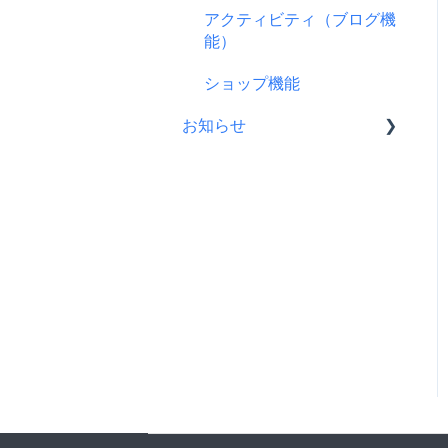
支援をする前に
アクティビティ（ブログ機
ス
プロジェクト公開後によく
リターンについて
能）
コンビニ払い
ある質問
プロフィールについて
ショップ機能
支援後の変更・キャンセル
プロジェクト公開後の変
について
お知らせ
更・中止について
仲間募集について
CAMPFIREコミュニティか
らのお知らせ
FamiPay（ファミペイ）決
済
CAMPFIREからのお知らせ
海外からの支援
営業情報・メンテナンスの
お知らせ
銀行振込（Pay-easy）