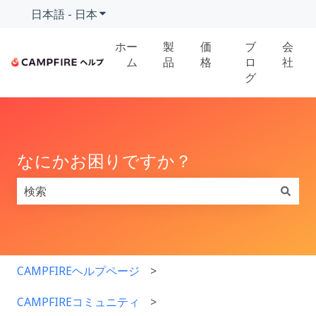
日本語 - 日本
翻訳のサブメニューを表示
ホー
製
価
ブ
会
ム
品
格
ロ
社
グ
なにかお困りですか？
検索フィールドが空なので、候補はありません。
CAMPFIREヘルプページ
CAMPFIREコミュニティ