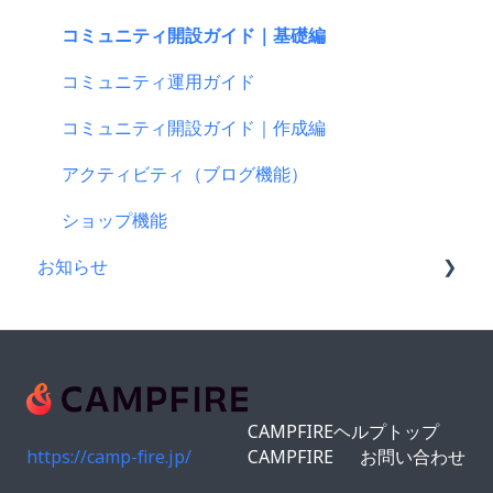
登録情報の確認・変更・削除について
au PAY（ネット支払い）
プロジェクトの審査について
仲間募集について
コミュニティ開設ガイド｜基礎編
マイページの機能について
PayPay（ペイペイ）決済
公開に向けて
プロジェクトが終了したら
コミュニティ運用ガイド
CAMPFIREブランドリソース
クレジット決済
リターン設定で気をつけるポイント
支援者の情報について
コミュニティ開設ガイド｜作成編
支援の仕方について
リターンについて
プロジェクト達成に役立つ機能
アクティビティ（ブログ機能）
Paypal決済
プロフィールについて
プロジェクト公開後によくある質問
ショップ機能
お知らせ
支援をする前に
プロジェクト公開後の変更・中止について
コンビニ払い
CAMPFIREコミュニティからのお知らせ
支援後の変更・キャンセルについて
CAMPFIREからのお知らせ
仲間募集について
営業情報・メンテナンスのお知らせ
CAMPFIREヘルプトップ
FamiPay（ファミペイ）決済
https://camp-fire.jp/
CAMPFIRE
お問い合わせ