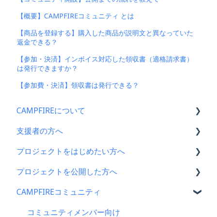
【概要】CAMPFIREコミュニティ とは
【商品を登録する】購入した商品が説明文と異なっていた
返金できる？
【参加・決済】インボイス対応した領収書（適格請求書）
は発行できますか？
【参加費・決済】領収書は発行できる？
CAMPFIREについて
支援者の方へ
CAMPFIRE各種制度の規約について
プロジェクトをはじめたい方へ
CAMPFIREふるさと納税について
支援に関するよくある質問
プロジェクトを公開した方へ
はじめての方へ
支援をした後に
プロジェクトをはじめる前に
CAMPFIREコミュニティ
登録情報に関するよくある質問
キャリア決済
プロジェクト作成時によくある質問
支援金の振込について
新規会員登録・ログイン・ログアウトについて
楽天ペイ
プロジェクト作成について
プロジェクトを公開したら
コミュニティメンバー向け