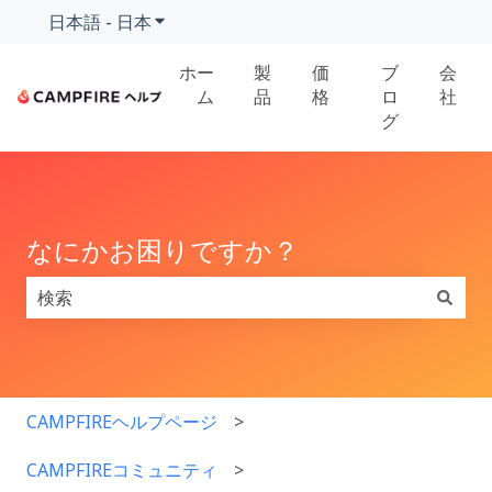
日本語 - 日本
翻訳のサブメニューを表示
ホー
製
価
ブ
会
ム
品
格
ロ
社
グ
なにかお困りですか？
検索フィールドが空なので、候補はありません。
CAMPFIREヘルプページ
CAMPFIREコミュニティ