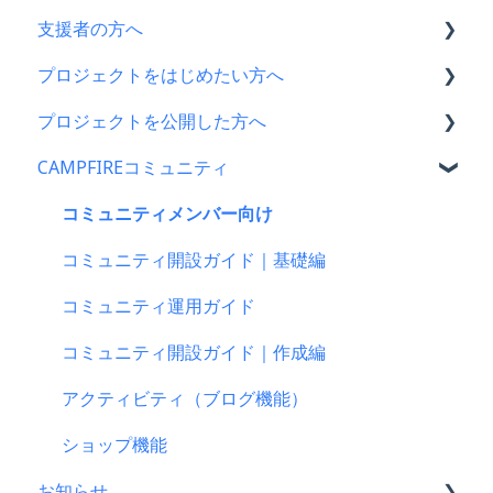
支援者の方へ
CAMPFIRE各種制度の規約について
プロジェクトをはじめたい方へ
CAMPFIREふるさと納税について
支援に関するよくある質問
プロジェクトを公開した方へ
はじめての方へ
支援をした後に
プロジェクトをはじめる前に
CAMPFIREコミュニティ
登録情報に関するよくある質問
キャリア決済
プロジェクト作成時によくある質問
支援金の振込について
新規会員登録・ログイン・ログアウトについて
楽天ペイ
プロジェクト作成について
プロジェクトを公開したら
コミュニティメンバー向け
登録情報の確認・変更・削除について
au PAY（ネット支払い）
プロジェクトの審査について
仲間募集について
コミュニティ開設ガイド｜基礎編
マイページの機能について
PayPay（ペイペイ）決済
公開に向けて
プロジェクトが終了したら
コミュニティ運用ガイド
CAMPFIREブランドリソース
クレジット決済
リターン設定で気をつけるポイント
支援者の情報について
コミュニティ開設ガイド｜作成編
支援の仕方について
リターンについて
プロジェクト達成に役立つ機能
アクティビティ（ブログ機能）
Paypal決済
プロフィールについて
プロジェクト公開後によくある質問
ショップ機能
お知らせ
支援をする前に
プロジェクト公開後の変更・中止について