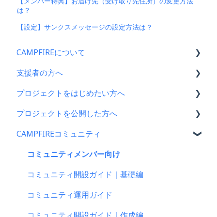
【メンバー特典】お届け先（受け取り先住所）の変更方法
は？
【設定】サンクスメッセージの設定方法は？
CAMPFIREについて
支援者の方へ
CAMPFIRE各種制度の規約について
プロジェクトをはじめたい方へ
CAMPFIREふるさと納税について
支援に関するよくある質問
プロジェクトを公開した方へ
はじめての方へ
支援をした後に
プロジェクトをはじめる前に
CAMPFIREコミュニティ
登録情報に関するよくある質問
キャリア決済
プロジェクト作成時によくある質問
支援金の振込について
新規会員登録・ログイン・ログアウトについて
楽天ペイ
プロジェクト作成について
プロジェクトを公開したら
コミュニティメンバー向け
登録情報の確認・変更・削除について
au PAY（ネット支払い）
プロジェクトの審査について
仲間募集について
コミュニティ開設ガイド｜基礎編
マイページの機能について
PayPay（ペイペイ）決済
公開に向けて
プロジェクトが終了したら
コミュニティ運用ガイド
CAMPFIREブランドリソース
クレジット決済
リターン設定で気をつけるポイント
支援者の情報について
コミュニティ開設ガイド｜作成編