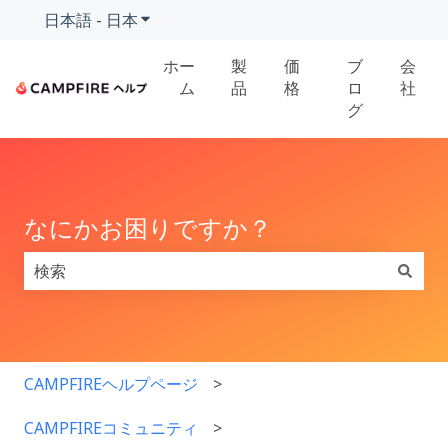
日本語 - 日本
翻訳のサブメニューを表示
ホー
製
価
ブ
会
ム
品
格
ロ
社
グ
なにかお困りですか？
検索フィールドが空なので、候補はありません。
CAMPFIREヘルプページ
CAMPFIREコミュニティ