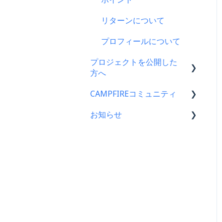
支援をする前に
ス
リターンについて
コンビニ払い
プロフィールについて
支援後の変更・キャンセル
について
プロジェクトを公開した
方へ
仲間募集について
CAMPFIREコミュニティ
支援金の振込について
FamiPay（ファミペイ）決
済
お知らせ
プロジェクトを公開したら
コミュニティメンバー向け
海外からの支援
仲間募集について
コミュニティ開設ガイド｜
CAMPFIREコミュニティか
基礎編
らのお知らせ
銀行振込（Pay-easy）
プロジェクトが終了したら
コミュニティ運用ガイド
CAMPFIREからのお知らせ
支援者の情報について
コミュニティ開設ガイド｜
営業情報・メンテナンスの
プロジェクト達成に役立つ
作成編
お知らせ
機能
アクティビティ（ブログ機