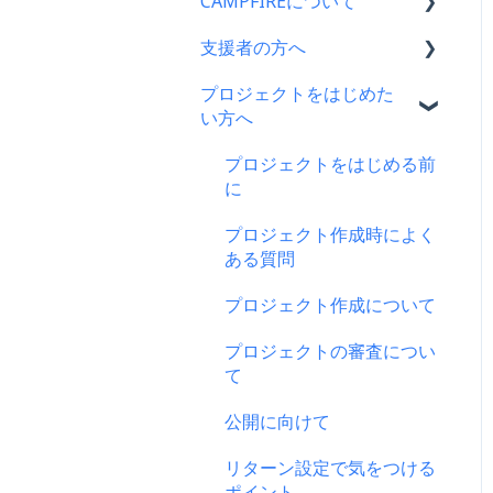
CAMPFIREについて
支援者の方へ
CAMPFIRE各種制度の規約
について
プロジェクトをはじめた
支援に関するよくある質問
い方へ
CAMPFIREふるさと納税に
支援をした後に
ついて
プロジェクトをはじめる前
キャリア決済
はじめての方へ
に
楽天ペイ
登録情報に関するよくある
プロジェクト作成時によく
質問
ある質問
au PAY（ネット支払い）
新規会員登録・ログイン・
プロジェクト作成について
PayPay（ペイペイ）決済
ログアウトについて
プロジェクトの審査につい
クレジット決済
登録情報の確認・変更・削
て
除について
支援の仕方について
公開に向けて
マイページの機能について
Paypal決済
リターン設定で気をつける
CAMPFIREブランドリソー
ポイント