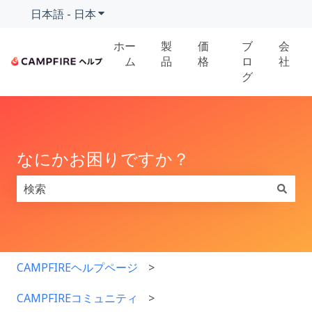
日本語 - 日本
翻訳のサブメニューを表示
ホー
製
価
ブ
会
ム
品
格
ロ
社
グ
なにかお困りですか？
検索フィールドが空なので、候補はありません。
CAMPFIREヘルプページ
CAMPFIREコミュニティ