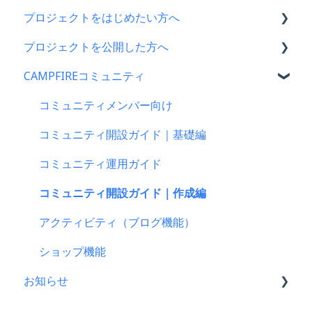
プロジェクトをはじめたい方へ
CAMPFIREふるさと納税について
支援に関するよくある質問
プロジェクトを公開した方へ
はじめての方へ
支援をした後に
プロジェクトをはじめる前に
CAMPFIREコミュニティ
登録情報に関するよくある質問
キャリア決済
プロジェクト作成時によくある質問
支援金の振込について
新規会員登録・ログイン・ログアウトについて
楽天ペイ
プロジェクト作成について
プロジェクトを公開したら
コミュニティメンバー向け
登録情報の確認・変更・削除について
au PAY（ネット支払い）
プロジェクトの審査について
仲間募集について
コミュニティ開設ガイド｜基礎編
マイページの機能について
PayPay（ペイペイ）決済
公開に向けて
プロジェクトが終了したら
コミュニティ運用ガイド
CAMPFIREブランドリソース
クレジット決済
リターン設定で気をつけるポイント
支援者の情報について
コミュニティ開設ガイド｜作成編
支援の仕方について
リターンについて
プロジェクト達成に役立つ機能
アクティビティ（ブログ機能）
Paypal決済
プロフィールについて
プロジェクト公開後によくある質問
ショップ機能
お知らせ
支援をする前に
プロジェクト公開後の変更・中止について
コンビニ払い
CAMPFIREコミュニティからのお知らせ