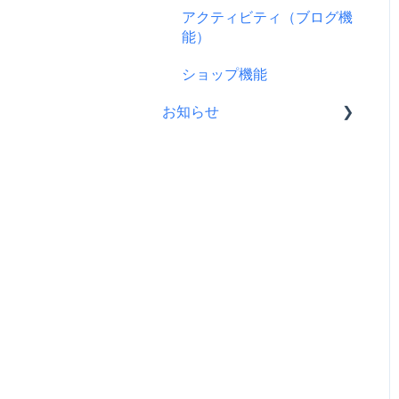
支援をする前に
アクティビティ（ブログ機
ス
プロジェクト公開後によく
リターンについて
能）
コンビニ払い
ある質問
プロフィールについて
ショップ機能
支援後の変更・キャンセル
プロジェクト公開後の変
について
お知らせ
更・中止について
仲間募集について
CAMPFIREコミュニティか
らのお知らせ
FamiPay（ファミペイ）決
済
CAMPFIREからのお知らせ
海外からの支援
営業情報・メンテナンスの
お知らせ
銀行振込（Pay-easy）