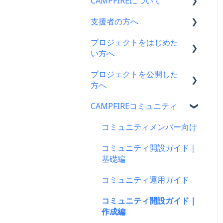
CAMPFIREについて
支援者の方へ
CAMPFIRE各種制度の規約
について
プロジェクトをはじめた
支援に関するよくある質問
い方へ
CAMPFIREふるさと納税に
支援をした後に
ついて
プロジェクトを公開した
プロジェクトをはじめる前
キャリア決済
方へ
はじめての方へ
に
楽天ペイ
CAMPFIREコミュニティ
登録情報に関するよくある
プロジェクト作成時によく
支援金の振込について
質問
ある質問
au PAY（ネット支払い）
プロジェクトを公開したら
コミュニティメンバー向け
新規会員登録・ログイン・
プロジェクト作成について
PayPay（ペイペイ）決済
仲間募集について
コミュニティ開設ガイド｜
ログアウトについて
プロジェクトの審査につい
基礎編
クレジット決済
プロジェクトが終了したら
登録情報の確認・変更・削
て
コミュニティ運用ガイド
除について
支援の仕方について
支援者の情報について
公開に向けて
コミュニティ開設ガイド｜
マイページの機能について
Paypal決済
プロジェクト達成に役立つ
リターン設定で気をつける
作成編
機能
CAMPFIREブランドリソー
ポイント