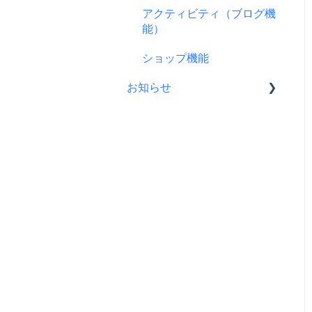
支援をする前に
アクティビティ（ブログ機
ス
プロジェクト公開後によく
リターンについて
能）
コンビニ払い
ある質問
プロフィールについて
ショップ機能
支援後の変更・キャンセル
プロジェクト公開後の変
について
お知らせ
更・中止について
仲間募集について
CAMPFIREコミュニティか
らのお知らせ
FamiPay（ファミペイ）決
済
CAMPFIREからのお知らせ
海外からの支援
営業情報・メンテナンスの
お知らせ
銀行振込（Pay-easy）