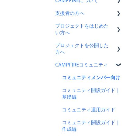
CAMPFIREについて
支援者の方へ
CAMPFIRE各種制度の規約
について
プロジェクトをはじめた
支援に関するよくある質問
い方へ
CAMPFIREふるさと納税に
支援をした後に
ついて
プロジェクトを公開した
プロジェクトをはじめる前
キャリア決済
方へ
はじめての方へ
に
楽天ペイ
CAMPFIREコミュニティ
登録情報に関するよくある
プロジェクト作成時によく
支援金の振込について
質問
ある質問
au PAY（ネット支払い）
プロジェクトを公開したら
コミュニティメンバー向け
新規会員登録・ログイン・
プロジェクト作成について
PayPay（ペイペイ）決済
仲間募集について
コミュニティ開設ガイド｜
ログアウトについて
プロジェクトの審査につい
基礎編
クレジット決済
プロジェクトが終了したら
登録情報の確認・変更・削
て
コミュニティ運用ガイド
除について
支援の仕方について
支援者の情報について
公開に向けて
コミュニティ開設ガイド｜
マイページの機能について
Paypal決済
プロジェクト達成に役立つ
リターン設定で気をつける
作成編
機能
CAMPFIREブランドリソー
ポイント