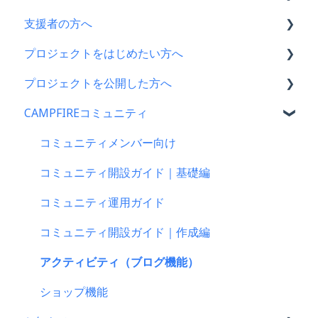
支援者の方へ
CAMPFIRE各種制度の規約について
プロジェクトをはじめたい方へ
CAMPFIREふるさと納税について
支援に関するよくある質問
プロジェクトを公開した方へ
はじめての方へ
支援をした後に
プロジェクトをはじめる前に
CAMPFIREコミュニティ
登録情報に関するよくある質問
キャリア決済
プロジェクト作成時によくある質問
支援金の振込について
新規会員登録・ログイン・ログアウトについて
楽天ペイ
プロジェクト作成について
プロジェクトを公開したら
コミュニティメンバー向け
登録情報の確認・変更・削除について
au PAY（ネット支払い）
プロジェクトの審査について
仲間募集について
コミュニティ開設ガイド｜基礎編
マイページの機能について
PayPay（ペイペイ）決済
公開に向けて
プロジェクトが終了したら
コミュニティ運用ガイド
CAMPFIREブランドリソース
クレジット決済
リターン設定で気をつけるポイント
支援者の情報について
コミュニティ開設ガイド｜作成編
支援の仕方について
リターンについて
プロジェクト達成に役立つ機能
アクティビティ（ブログ機能）
Paypal決済
プロフィールについて
プロジェクト公開後によくある質問
ショップ機能