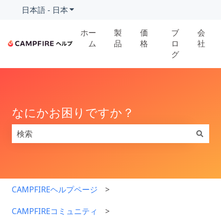
日本語 - 日本
翻訳のサブメニューを表示
ホー
製
価
ブ
会
ム
品
格
ロ
社
グ
なにかお困りですか？
検索フィールドが空なので、候補はありません。
CAMPFIREヘルプページ
CAMPFIREコミュニティ