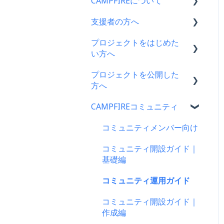
CAMPFIREについて
支援者の方へ
CAMPFIRE各種制度の規約
について
プロジェクトをはじめた
支援に関するよくある質問
い方へ
CAMPFIREふるさと納税に
支援をした後に
ついて
プロジェクトを公開した
プロジェクトをはじめる前
キャリア決済
方へ
はじめての方へ
に
楽天ペイ
CAMPFIREコミュニティ
登録情報に関するよくある
プロジェクト作成時によく
支援金の振込について
質問
ある質問
au PAY（ネット支払い）
プロジェクトを公開したら
コミュニティメンバー向け
新規会員登録・ログイン・
プロジェクト作成について
PayPay（ペイペイ）決済
仲間募集について
コミュニティ開設ガイド｜
ログアウトについて
プロジェクトの審査につい
基礎編
クレジット決済
プロジェクトが終了したら
登録情報の確認・変更・削
て
コミュニティ運用ガイド
除について
支援の仕方について
支援者の情報について
公開に向けて
コミュニティ開設ガイド｜
マイページの機能について
Paypal決済
プロジェクト達成に役立つ
リターン設定で気をつける
作成編
機能
CAMPFIREブランドリソー
ポイント