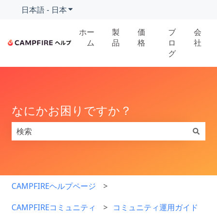
日本語 - 日本
翻訳のサブメニューを表示
ホー
製
価
ブ
会
ム
品
格
ロ
社
グ
なにかお困りですか？
検索フィールドが空なので、候補はありません。
CAMPFIREヘルプページ
CAMPFIREコミュニティ
コミュニティ運用ガイド