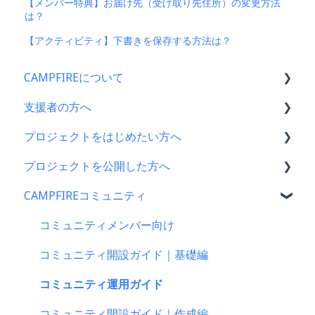
【メンバー特典】お届け先（受け取り先住所）の変更方法
は？
【アクティビティ】下書きを保存する方法は？
CAMPFIREについて
支援者の方へ
CAMPFIRE各種制度の規約について
プロジェクトをはじめたい方へ
CAMPFIREふるさと納税について
支援に関するよくある質問
プロジェクトを公開した方へ
はじめての方へ
支援をした後に
プロジェクトをはじめる前に
CAMPFIREコミュニティ
登録情報に関するよくある質問
キャリア決済
プロジェクト作成時によくある質問
支援金の振込について
新規会員登録・ログイン・ログアウトについて
楽天ペイ
プロジェクト作成について
プロジェクトを公開したら
コミュニティメンバー向け
登録情報の確認・変更・削除について
au PAY（ネット支払い）
プロジェクトの審査について
仲間募集について
コミュニティ開設ガイド｜基礎編
マイページの機能について
PayPay（ペイペイ）決済
公開に向けて
プロジェクトが終了したら
コミュニティ運用ガイド
CAMPFIREブランドリソース
クレジット決済
リターン設定で気をつけるポイント
支援者の情報について
コミュニティ開設ガイド｜作成編