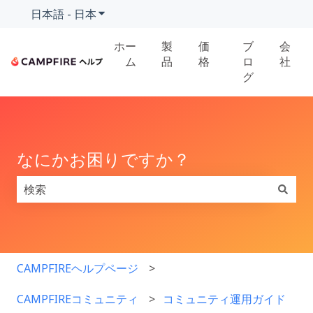
日本語 - 日本
翻訳のサブメニューを表示
ホー
製
価
ブ
会
ム
品
格
ロ
社
グ
なにかお困りですか？
検索フィールドが空なので、候補はありません。
CAMPFIREヘルプページ
CAMPFIREコミュニティ
コミュニティ運用ガイド