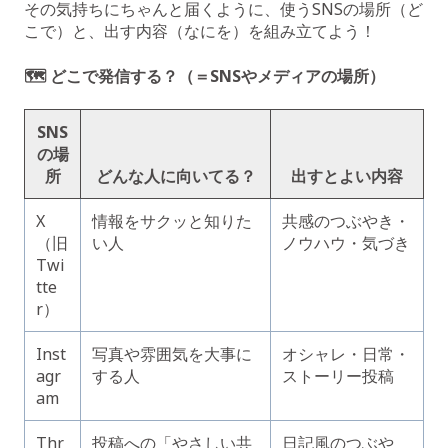
その気持ちにちゃんと届くように、使うSNSの場所（ど
こで）と、出す内容（なにを）を組み立てよう！
🗺️ どこで発信する？（＝SNSやメディアの場所）
SNS
の場
所
どんな人に向いてる？
出すとよい内容
X
情報をサクッと知りた
共感のつぶやき・
（旧
い人
ノウハウ・気づき
Twi
tte
r）
Inst
写真や雰囲気を大事に
オシャレ・日常・
agr
する人
ストーリー投稿
am
Thr
投稿への「やさしい共
日記風のつぶや