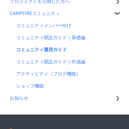
プロジェクトを公開した方へ
はじめての方へ
支援をした後に
プロジェクトをはじめる前に
CAMPFIREコミュニティ
登録情報に関するよくある質問
キャリア決済
プロジェクト作成時によくある質問
支援金の振込について
新規会員登録・ログイン・ログアウトについて
楽天ペイ
プロジェクト作成について
プロジェクトを公開したら
コミュニティメンバー向け
登録情報の確認・変更・削除について
au PAY（ネット支払い）
プロジェクトの審査について
仲間募集について
コミュニティ開設ガイド｜基礎編
マイページの機能について
PayPay（ペイペイ）決済
公開に向けて
プロジェクトが終了したら
コミュニティ運用ガイド
CAMPFIREブランドリソース
クレジット決済
リターン設定で気をつけるポイント
支援者の情報について
コミュニティ開設ガイド｜作成編
支援の仕方について
リターンについて
プロジェクト達成に役立つ機能
アクティビティ（ブログ機能）
Paypal決済
プロフィールについて
プロジェクト公開後によくある質問
ショップ機能
お知らせ
支援をする前に
プロジェクト公開後の変更・中止について
コンビニ払い
CAMPFIREコミュニティからのお知らせ
支援後の変更・キャンセルについて
CAMPFIREからのお知らせ