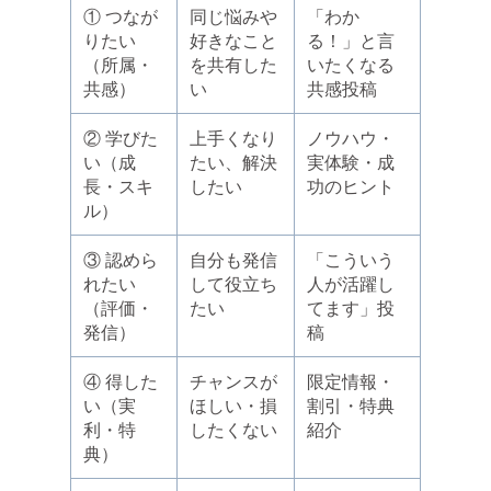
① つなが
同じ悩みや
「わか
りたい
好きなこと
る！」と言
（所属・
を共有した
いたくなる
共感）
い
共感投稿
② 学びた
上手くなり
ノウハウ・
い（成
たい、解決
実体験・成
長・スキ
したい
功のヒント
ル）
③ 認めら
自分も発信
「こういう
れたい
して役立ち
人が活躍し
（評価・
たい
てます」投
発信）
稿
④ 得した
チャンスが
限定情報・
い（実
ほしい・損
割引・特典
利・特
したくない
紹介
典）