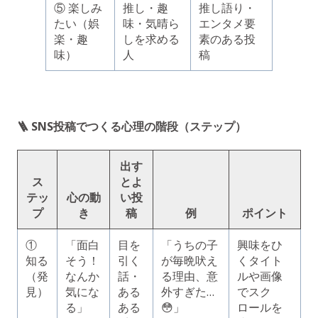
⑤ 楽しみ
推し・趣
推し語り・
たい（娯
味・気晴ら
エンタメ要
楽・趣
しを求める
素のある投
味）
人
稿
🪜 SNS投稿でつくる心理の階段（ステップ）
出す
ス
とよ
テッ
心の動
い投
プ
き
稿
例
ポイント
①
「面白
目を
「うちの子
興味をひ
知る
そう！
引く
が毎晩吠え
くタイト
（発
なんか
話・
る理由、意
ルや画像
見）
気にな
ある
外すぎた…
でスク
る」
ある
😳」
ロールを