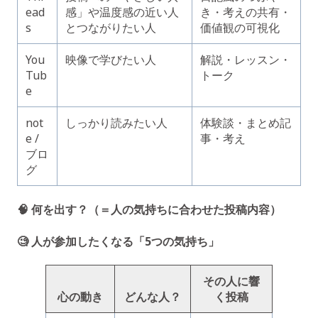
ead
感」や温度感の近い人
き・考えの共有・
s
とつながりたい人
価値観の可視化
You
映像で学びたい人
解説・レッスン・
Tub
トーク
e
not
しっかり読みたい人
体験談・まとめ記
e /
事・考え
ブロ
グ
🧠 何を出す？（＝人の気持ちに合わせた投稿内容）
🧐 人が参加したくなる「5つの気持ち」
その人に響
心の動き
どんな人？
く投稿