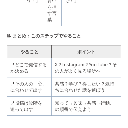
う！」
背中
で！」
を押
す言
葉
📝 まとめ：このステップでやること
やること
ポイント
📍どこで発信する
X？Instagram？YouTube？そ
か決める
の人がよく見る場所へ
📍その人の「心」
共感？学び？得したい？気持
に合わせて出す
ちに合わせた話を選ぼう
📍投稿は段階を
知って→興味→共感→行動、
追って出す
の順番で伝えよう