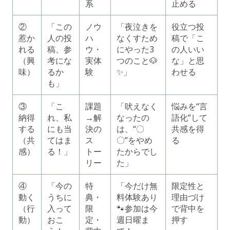
系
止める
②
「この
ノウ
「夜泣きを
役立つ投
惹か
人の投
ハ
なくすため
稿で「こ
れる
稿、参
ウ・
にやった3
の人いい
（興
考にな
実体
つのこと🐶
な」と思
味）
るか
験
✨」
わせる
も」
③
「こ
課題
「吠えなく
悩みを“言
納得
れ、私
→解
なったの
語化”して
する
にも当
決の
は、“〇
共感を得
（共
てはま
ス
〇”をやめ
る
感）
る！」
トー
たからでし
リー
た」
④
「今の
特
「今だけ無
限定性と
動く
うちに
典・
料体験あり
理由づけ
（行
入って
限
🐾参加は今
で背中を
動）
おこ
定・
週日曜ま
押す