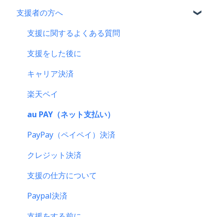
支援者の方へ
CAMPFIRE各種制度の規約について
CAMPFIREふるさと納税について
支援に関するよくある質問
はじめての方へ
支援をした後に
登録情報に関するよくある質問
キャリア決済
新規会員登録・ログイン・ログアウトについて
楽天ペイ
登録情報の確認・変更・削除について
au PAY（ネット支払い）
マイページの機能について
PayPay（ペイペイ）決済
CAMPFIREブランドリソース
クレジット決済
支援の仕方について
Paypal決済
支援をする前に