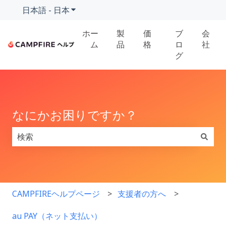
日本語 - 日本
翻訳のサブメニューを表示
ホー
製
価
ブ
会
ム
品
格
ロ
社
グ
なにかお困りですか？
検索フィールドが空なので、候補はありません。
CAMPFIREヘルプページ
支援者の方へ
au PAY（ネット支払い）