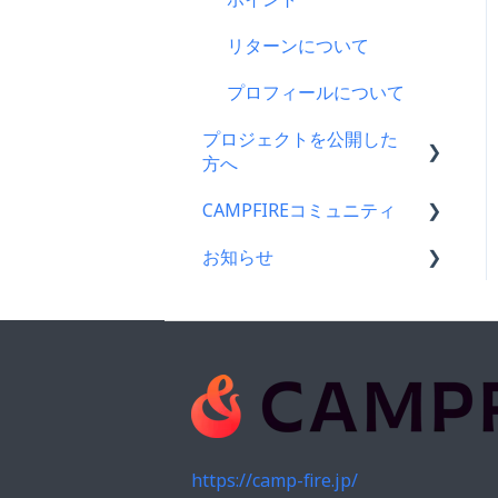
支援をする前に
ス
リターンについて
コンビニ払い
プロフィールについて
支援後の変更・キャンセル
について
プロジェクトを公開した
方へ
仲間募集について
CAMPFIREコミュニティ
支援金の振込について
FamiPay（ファミペイ）決
済
お知らせ
プロジェクトを公開したら
コミュニティメンバー向け
海外からの支援
仲間募集について
コミュニティ開設ガイド｜
CAMPFIREコミュニティか
基礎編
らのお知らせ
銀行振込（Pay-easy）
プロジェクトが終了したら
コミュニティ運用ガイド
CAMPFIREからのお知らせ
支援者の情報について
コミュニティ開設ガイド｜
営業情報・メンテナンスの
プロジェクト達成に役立つ
作成編
お知らせ
機能
https://camp-fire.jp/
アクティビティ（ブログ機