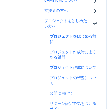
CAMPFIREについて
支援者の方へ
CAMPFIRE各種制度の規約
について
プロジェクトをはじめた
支援に関するよくある質問
い方へ
CAMPFIREふるさと納税に
支援をした後に
ついて
プロジェクトをはじめる前
キャリア決済
はじめての方へ
に
楽天ペイ
登録情報に関するよくある
プロジェクト作成時によく
質問
ある質問
au PAY（ネット支払い）
新規会員登録・ログイン・
プロジェクト作成について
PayPay（ペイペイ）決済
ログアウトについて
プロジェクトの審査につい
クレジット決済
登録情報の確認・変更・削
て
除について
支援の仕方について
公開に向けて
マイページの機能について
Paypal決済
リターン設定で気をつける
CAMPFIREブランドリソー
ポイント