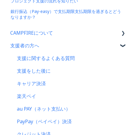
プロジェクト支援の流れを知りたい
銀行振込（Pay-easy）で支払期限支払期限を過ぎるとどう
なりますか？
CAMPFIREについて
支援者の方へ
CAMPFIRE各種制度の規約について
CAMPFIREふるさと納税について
支援に関するよくある質問
はじめての方へ
支援をした後に
登録情報に関するよくある質問
キャリア決済
新規会員登録・ログイン・ログアウトについて
楽天ペイ
登録情報の確認・変更・削除について
au PAY（ネット支払い）
マイページの機能について
PayPay（ペイペイ）決済
CAMPFIREブランドリソース
クレジット決済