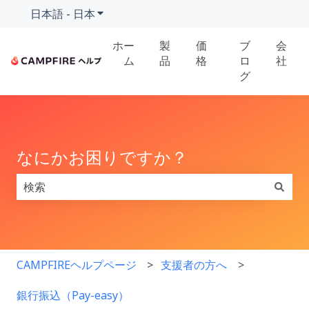
日本語 - 日本
翻訳のサブメニューを表示
ホー
製
価
ブ
会
ム
品
格
ロ
社
グ
なにかお困りですか？
検索フィールドが空なので、候補はありません。
CAMPFIREヘルプページ
支援者の方へ
銀行振込（Pay-easy）