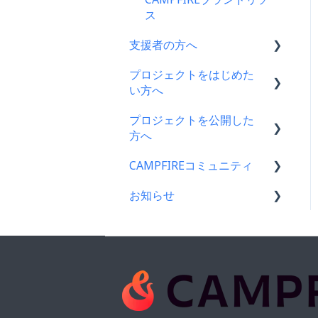
ス
支援者の方へ
プロジェクトをはじめた
支援に関するよくある質問
い方へ
支援をした後に
プロジェクトを公開した
プロジェクトをはじめる前
キャリア決済
方へ
に
楽天ペイ
CAMPFIREコミュニティ
プロジェクト作成時によく
支援金の振込について
ある質問
au PAY（ネット支払い）
お知らせ
プロジェクトを公開したら
コミュニティメンバー向け
プロジェクト作成について
PayPay（ペイペイ）決済
仲間募集について
コミュニティ開設ガイド｜
CAMPFIREコミュニティか
プロジェクトの審査につい
基礎編
らのお知らせ
クレジット決済
プロジェクトが終了したら
て
コミュニティ運用ガイド
CAMPFIREからのお知らせ
支援の仕方について
支援者の情報について
公開に向けて
コミュニティ開設ガイド｜
営業情報・メンテナンスの
Paypal決済
プロジェクト達成に役立つ
リターン設定で気をつける
作成編
お知らせ