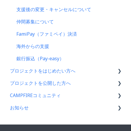
支援後の変更・キャンセルについて
仲間募集について
FamiPay（ファミペイ）決済
海外からの支援
銀行振込（Pay-easy）
プロジェクトをはじめたい方へ
プロジェクトを公開した方へ
プロジェクトをはじめる前に
CAMPFIREコミュニティ
プロジェクト作成時によくある質問
支援金の振込について
お知らせ
プロジェクト作成について
プロジェクトを公開したら
コミュニティメンバー向け
プロジェクトの審査について
仲間募集について
コミュニティ開設ガイド｜基礎編
CAMPFIREコミュニティからのお知らせ