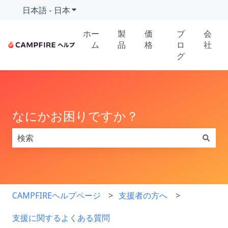
日本語 - 日本
翻訳のサブメニューを表示
ホー
製
価
ブ
会
ム
品
格
ロ
社
グ
なにかお困りですか？
検索フィールドが空なので、候補はありません。
CAMPFIREヘルプページ
支援者の方へ
支援に関するよくある質問