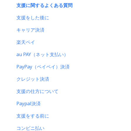
CAMPFIREふるさと納税について
支援に関するよくある質問
はじめての方へ
支援をした後に
登録情報に関するよくある質問
キャリア決済
新規会員登録・ログイン・ログアウトについて
楽天ペイ
登録情報の確認・変更・削除について
au PAY（ネット支払い）
マイページの機能について
PayPay（ペイペイ）決済
CAMPFIREブランドリソース
クレジット決済
支援の仕方について
Paypal決済
支援をする前に
コンビニ払い