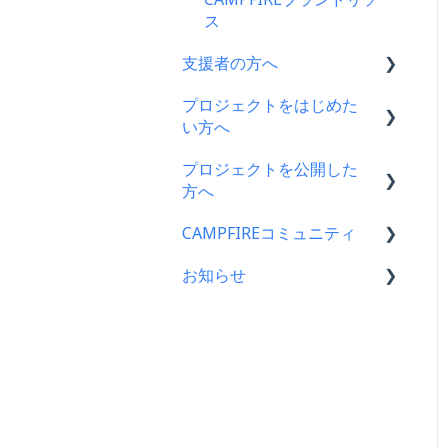
ス
支援者の方へ
プロジェクトをはじめた
支援に関するよくある質問
い方へ
支援をした後に
プロジェクトを公開した
プロジェクトをはじめる前
キャリア決済
方へ
に
楽天ペイ
CAMPFIREコミュニティ
プロジェクト作成時によく
支援金の振込について
ある質問
au PAY（ネット支払い）
お知らせ
プロジェクトを公開したら
コミュニティメンバー向け
プロジェクト作成について
PayPay（ペイペイ）決済
仲間募集について
コミュニティ開設ガイド｜
CAMPFIREコミュニティか
プロジェクトの審査につい
基礎編
らのお知らせ
クレジット決済
プロジェクトが終了したら
て
コミュニティ運用ガイド
CAMPFIREからのお知らせ
支援の仕方について
支援者の情報について
公開に向けて
コミュニティ開設ガイド｜
営業情報・メンテナンスの
Paypal決済
プロジェクト達成に役立つ
リターン設定で気をつける
作成編
お知らせ