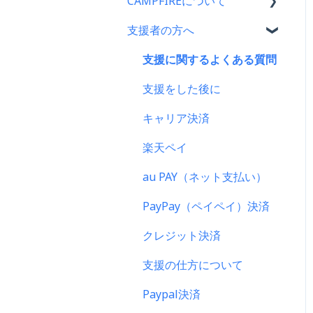
CAMPFIREについて
支援者の方へ
CAMPFIRE各種制度の規約
について
支援に関するよくある質問
CAMPFIREふるさと納税に
支援をした後に
ついて
キャリア決済
はじめての方へ
楽天ペイ
登録情報に関するよくある
質問
au PAY（ネット支払い）
新規会員登録・ログイン・
PayPay（ペイペイ）決済
ログアウトについて
クレジット決済
登録情報の確認・変更・削
除について
支援の仕方について
マイページの機能について
Paypal決済
CAMPFIREブランドリソー