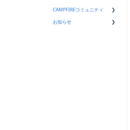
CAMPFIREコミュニティ
プロジェクト作成時によく
支援金の振込について
ある質問
お知らせ
プロジェクトを公開したら
コミュニティメンバー向け
プロジェクト作成について
仲間募集について
コミュニティ開設ガイド｜
CAMPFIREコミュニティか
プロジェクトの審査につい
基礎編
らのお知らせ
プロジェクトが終了したら
て
コミュニティ運用ガイド
CAMPFIREからのお知らせ
支援者の情報について
公開に向けて
コミュニティ開設ガイド｜
営業情報・メンテナンスの
プロジェクト達成に役立つ
リターン設定で気をつける
作成編
お知らせ
機能
ポイント
アクティビティ（ブログ機
プロジェクト公開後によく
リターンについて
能）
ある質問
プロフィールについて
ショップ機能
プロジェクト公開後の変
更・中止について