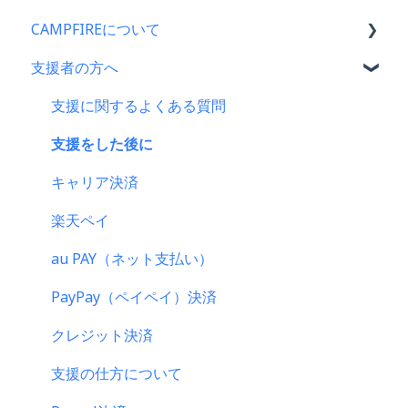
CAMPFIREについて
支援者の方へ
CAMPFIRE各種制度の規約について
CAMPFIREふるさと納税について
支援に関するよくある質問
はじめての方へ
支援をした後に
登録情報に関するよくある質問
キャリア決済
新規会員登録・ログイン・ログアウトについて
楽天ペイ
登録情報の確認・変更・削除について
au PAY（ネット支払い）
マイページの機能について
PayPay（ペイペイ）決済
CAMPFIREブランドリソース
クレジット決済
支援の仕方について