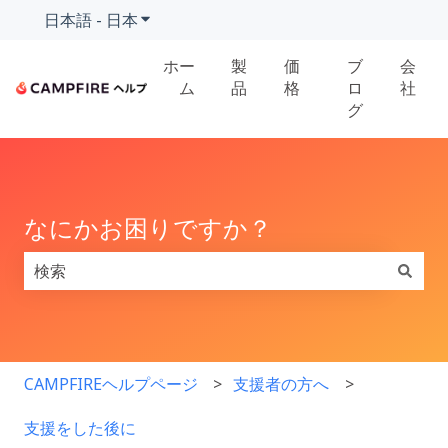
日本語 - 日本
翻訳のサブメニューを表示
ホー
製
価
ブ
会
ム
品
格
ロ
社
グ
なにかお困りですか？
検索フィールドが空なので、候補はありません。
CAMPFIREヘルプページ
支援者の方へ
支援をした後に