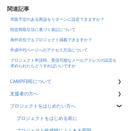
関連記事
市販予定のある商品をリターンに設定できますか？
特定商取引法に基づく表記について
海外在住でもプロジェクト掲載できますか？
作成中PJページへのアクセス方法について
プロジェクト申請時、受信可能なメールアドレスの設定を
求められたらどうすればいいですか
CAMPFIREについて
支援者の方へ
CAMPFIRE各種制度の規約について
プロジェクトをはじめたい方へ
CAMPFIREふるさと納税について
支援に関するよくある質問
はじめての方へ
支援をした後に
プロジェクトをはじめる前に
登録情報に関するよくある質問
キャリア決済
プロジェクト作成時によくある質問