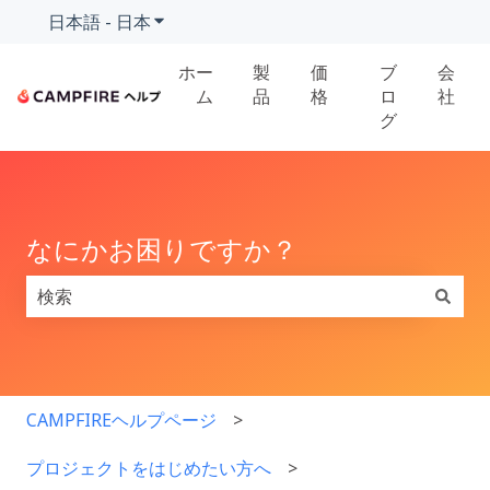
日本語 - 日本
翻訳のサブメニューを表示
ホー
製
価
ブ
会
ム
品
格
ロ
社
グ
なにかお困りですか？
検索フィールドが空なので、候補はありません。
CAMPFIREヘルプページ
プロジェクトをはじめたい方へ