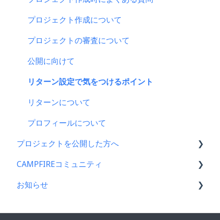
新規会員登録・ログイン・ログアウトについて
楽天ペイ
プロジェクト作成について
登録情報の確認・変更・削除について
au PAY（ネット支払い）
プロジェクトの審査について
マイページの機能について
PayPay（ペイペイ）決済
公開に向けて
CAMPFIREブランドリソース
クレジット決済
リターン設定で気をつけるポイント
支援の仕方について
リターンについて
Paypal決済
プロフィールについて
プロジェクトを公開した方へ
支援をする前に
CAMPFIREコミュニティ
コンビニ払い
支援金の振込について
お知らせ
支援後の変更・キャンセルについて
プロジェクトを公開したら
コミュニティメンバー向け
仲間募集について
仲間募集について
コミュニティ開設ガイド｜基礎編
CAMPFIREコミュニティからのお知らせ