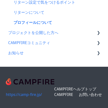
CAMPFIREブランドリソース
クレジット決済
リターン設定で気をつけるポイント
支援の仕方について
リターンについて
Paypal決済
プロフィールについて
プロジェクトを公開した方へ
支援をする前に
CAMPFIREコミュニティ
コンビニ払い
支援金の振込について
お知らせ
支援後の変更・キャンセルについて
プロジェクトを公開したら
コミュニティメンバー向け
仲間募集について
仲間募集について
コミュニティ開設ガイド｜基礎編
CAMPFIREコミュニティからのお知らせ
FamiPay（ファミペイ）決済
プロジェクトが終了したら
コミュニティ運用ガイド
CAMPFIREからのお知らせ
海外からの支援
支援者の情報について
コミュニティ開設ガイド｜作成編
営業情報・メンテナンスのお知らせ
CAMPFIREヘルプトップ
銀行振込（Pay-easy）
プロジェクト達成に役立つ機能
アクティビティ（ブログ機能）
https://camp-fire.jp/
CAMPFIRE
お問い合わせ
プロジェクト公開後によくある質問
ショップ機能