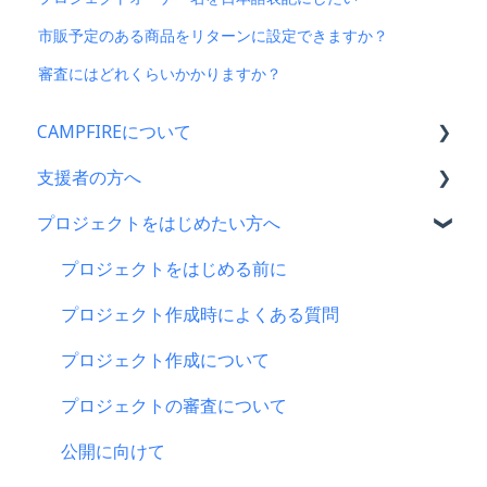
市販予定のある商品をリターンに設定できますか？
審査にはどれくらいかかりますか？
CAMPFIREについて
支援者の方へ
CAMPFIRE各種制度の規約について
プロジェクトをはじめたい方へ
CAMPFIREふるさと納税について
支援に関するよくある質問
はじめての方へ
支援をした後に
プロジェクトをはじめる前に
登録情報に関するよくある質問
キャリア決済
プロジェクト作成時によくある質問
新規会員登録・ログイン・ログアウトについて
楽天ペイ
プロジェクト作成について
登録情報の確認・変更・削除について
au PAY（ネット支払い）
プロジェクトの審査について
マイページの機能について
PayPay（ペイペイ）決済
公開に向けて