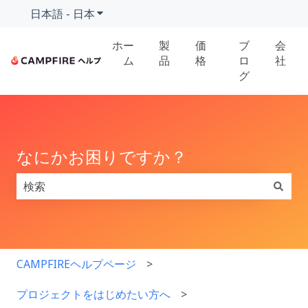
日本語 - 日本
翻訳のサブメニューを表示
ホー
製
価
ブ
会
ム
品
格
ロ
社
グ
なにかお困りですか？
検索フィールドが空なので、候補はありません。
CAMPFIREヘルプページ
プロジェクトをはじめたい方へ