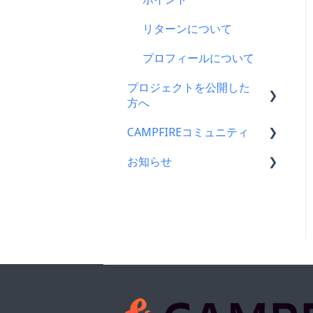
支援をする前に
ス
リターンについて
コンビニ払い
プロフィールについて
支援後の変更・キャンセル
について
プロジェクトを公開した
方へ
仲間募集について
CAMPFIREコミュニティ
支援金の振込について
FamiPay（ファミペイ）決
済
お知らせ
プロジェクトを公開したら
コミュニティメンバー向け
海外からの支援
仲間募集について
コミュニティ開設ガイド｜
CAMPFIREコミュニティか
基礎編
らのお知らせ
銀行振込（Pay-easy）
プロジェクトが終了したら
コミュニティ運用ガイド
CAMPFIREからのお知らせ
支援者の情報について
コミュニティ開設ガイド｜
営業情報・メンテナンスの
プロジェクト達成に役立つ
作成編
お知らせ
機能
アクティビティ（ブログ機