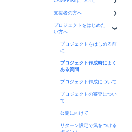
CAMPFIREについて
支援者の方へ
CAMPFIRE各種制度の規約
について
プロジェクトをはじめた
支援に関するよくある質問
い方へ
CAMPFIREふるさと納税に
支援をした後に
ついて
プロジェクトをはじめる前
キャリア決済
はじめての方へ
に
楽天ペイ
登録情報に関するよくある
プロジェクト作成時によく
質問
ある質問
au PAY（ネット支払い）
新規会員登録・ログイン・
プロジェクト作成について
PayPay（ペイペイ）決済
ログアウトについて
プロジェクトの審査につい
クレジット決済
登録情報の確認・変更・削
て
除について
支援の仕方について
公開に向けて
マイページの機能について
Paypal決済
リターン設定で気をつける
CAMPFIREブランドリソー
ポイント