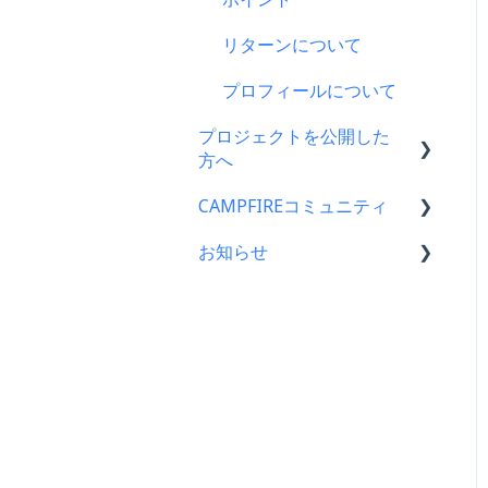
支援をする前に
ス
リターンについて
コンビニ払い
プロフィールについて
支援後の変更・キャンセル
について
プロジェクトを公開した
方へ
仲間募集について
CAMPFIREコミュニティ
支援金の振込について
FamiPay（ファミペイ）決
済
お知らせ
プロジェクトを公開したら
コミュニティメンバー向け
海外からの支援
仲間募集について
コミュニティ開設ガイド｜
CAMPFIREコミュニティか
基礎編
らのお知らせ
銀行振込（Pay-easy）
プロジェクトが終了したら
コミュニティ運用ガイド
CAMPFIREからのお知らせ
支援者の情報について
コミュニティ開設ガイド｜
営業情報・メンテナンスの
プロジェクト達成に役立つ
作成編
お知らせ
機能
アクティビティ（ブログ機