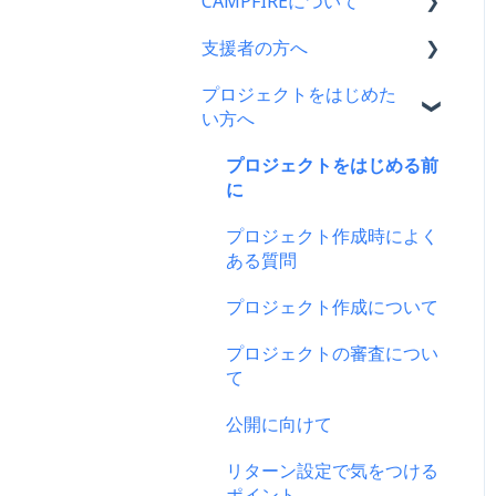
CAMPFIREについて
支援者の方へ
CAMPFIRE各種制度の規約
について
プロジェクトをはじめた
支援に関するよくある質問
い方へ
CAMPFIREふるさと納税に
支援をした後に
ついて
プロジェクトをはじめる前
キャリア決済
はじめての方へ
に
楽天ペイ
登録情報に関するよくある
プロジェクト作成時によく
質問
ある質問
au PAY（ネット支払い）
新規会員登録・ログイン・
プロジェクト作成について
PayPay（ペイペイ）決済
ログアウトについて
プロジェクトの審査につい
クレジット決済
登録情報の確認・変更・削
て
除について
支援の仕方について
公開に向けて
マイページの機能について
Paypal決済
リターン設定で気をつける
CAMPFIREブランドリソー
ポイント