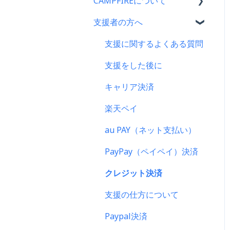
CAMPFIREについて
支援者の方へ
CAMPFIRE各種制度の規約
について
支援に関するよくある質問
CAMPFIREふるさと納税に
支援をした後に
ついて
キャリア決済
はじめての方へ
楽天ペイ
登録情報に関するよくある
質問
au PAY（ネット支払い）
新規会員登録・ログイン・
PayPay（ペイペイ）決済
ログアウトについて
クレジット決済
登録情報の確認・変更・削
除について
支援の仕方について
マイページの機能について
Paypal決済
CAMPFIREブランドリソー