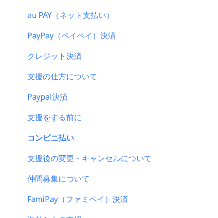
登録情報の確認・変更・削除について
au PAY（ネット支払い）
マイページの機能について
PayPay（ペイペイ）決済
CAMPFIREブランドリソース
クレジット決済
支援の仕方について
Paypal決済
支援をする前に
コンビニ払い
支援後の変更・キャンセルについて
仲間募集について
FamiPay（ファミペイ）決済