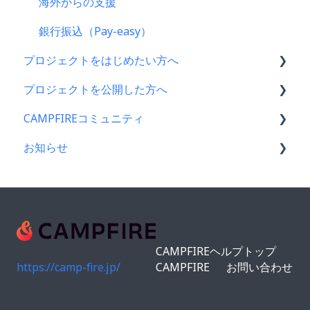
海外からの支援
銀行振込（Pay-easy）
プロジェクトをはじめたい方へ
プロジェクトを公開した方へ
プロジェクトをはじめる前に
CAMPFIREコミュニティ
プロジェクト作成時によくある質問
支援金の振込について
お知らせ
プロジェクト作成について
プロジェクトを公開したら
コミュニティメンバー向け
プロジェクトの審査について
仲間募集について
コミュニティ開設ガイド｜基礎編
CAMPFIREコミュニティからのお知らせ
公開に向けて
プロジェクトが終了したら
コミュニティ運用ガイド
CAMPFIREからのお知らせ
リターン設定で気をつけるポイント
支援者の情報について
コミュニティ開設ガイド｜作成編
営業情報・メンテナンスのお知らせ
CAMPFIREヘルプトップ
リターンについて
プロジェクト達成に役立つ機能
アクティビティ（ブログ機能）
https://camp-fire.jp/
CAMPFIRE
お問い合わせ
プロフィールについて
プロジェクト公開後によくある質問
ショップ機能