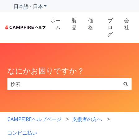
日本語 - 日本
翻訳のサブメニューを表示
ホー
製
価
ブ
会
ム
品
格
ロ
社
グ
なにかお困りですか？
検索フィールドが空なので、候補はありません。
CAMPFIREヘルプページ
支援者の方へ
コンビニ払い