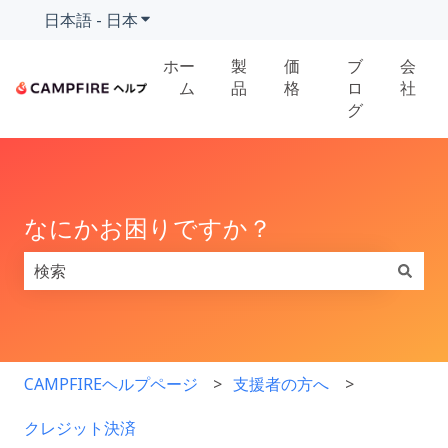
日本語 - 日本
翻訳のサブメニューを表示
ホー
製
価
ブ
会
ム
品
格
ロ
社
グ
なにかお困りですか？
検索フィールドが空なので、候補はありません。
CAMPFIREヘルプページ
支援者の方へ
クレジット決済