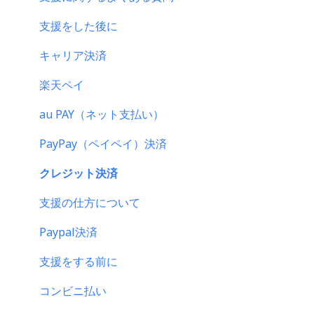
はじめての方へ
支援をした後に
登録情報に関するよくある質問
キャリア決済
新規会員登録・ログイン・ログアウトについて
楽天ペイ
登録情報の確認・変更・削除について
au PAY（ネット支払い）
マイページの機能について
PayPay（ペイペイ）決済
CAMPFIREブランドリソース
クレジット決済
支援の仕方について
Paypal決済
支援をする前に
コンビニ払い