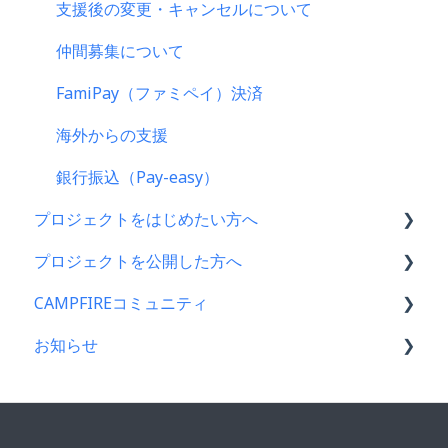
支援後の変更・キャンセルについて
仲間募集について
FamiPay（ファミペイ）決済
海外からの支援
銀行振込（Pay-easy）
プロジェクトをはじめたい方へ
プロジェクトを公開した方へ
プロジェクトをはじめる前に
CAMPFIREコミュニティ
プロジェクト作成時によくある質問
支援金の振込について
お知らせ
プロジェクト作成について
プロジェクトを公開したら
コミュニティメンバー向け
プロジェクトの審査について
仲間募集について
コミュニティ開設ガイド｜基礎編
CAMPFIREコミュニティからのお知らせ
公開に向けて
プロジェクトが終了したら
コミュニティ運用ガイド
CAMPFIREからのお知らせ